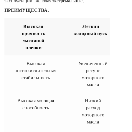
эксплуатации, включая экстремальные.
ПРЕИМУЩЕСТВА
:
Высокая
Легкий
прочность
холодный пуск
масляной
пленки
Высокая
Легкий
Высокая
Увеличенный
прочность
холодный
антиокислительная
ресурс
масляной пленки
пуск
стабильность
моторного
масла
Высокая моющая
Низкий
способность
расход
моторного
масла