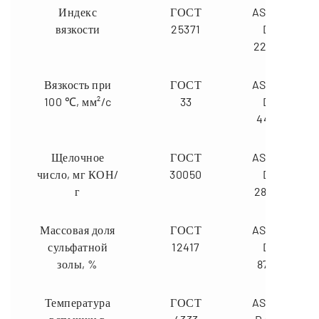
Индекс
ГОСТ
ASTM
вязкости
25371
D
2270
Вязкость при
ГОСТ
ASTM
100 ℃, мм²/c
33
D
445
Щелочное
ГОСТ
ASTM
число, мг КОН/
30050
D
г
2896
Массовая доля
ГОСТ
ASTM
сульфатной
12417
D
золы, %
874
Температура
ГОСТ
ASTM