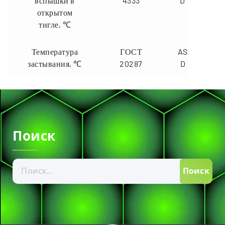
вспышки в
4333
D 92
открытом
тигле, ℃
Температура
ГОСТ
ASTM
застывания, ℃
20287
D 97
Поиск