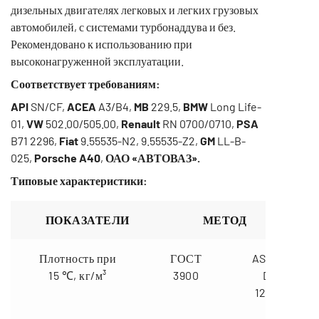
дизельных двигателях легковых и легких грузовых
автомобилей, с системами турбонаддува и без.
Рекомендовано к использованию при
высоконагруженной эксплуатации.
Соответствует требованиям:
API
SN/CF,
ACEA
A3/B4,
MB
229.5,
BMW
Long Life-
01,
VW
502.00/505.00,
Renault
RN 0700/0710,
PSA
B71 2296,
Fiat
9.55535-N2, 9.55535-Z2,
GM
LL-B-
025,
Porsche A40
,
ОАО «АВТОВАЗ».
Типовые характеристики:
ПОКАЗАТЕЛИ
МЕТОД
ПОКАЗАТЕЛИ
МЕТОД
Плотность при
ГОСТ
ASTM
15 ℃, кг/м³
3900
D
1298