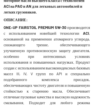
моторное масло высшего класса с технологией
ACI
на
PAO
и
AN
для легковых автомобилей и
легких грузовиков.
ОПИСАНИЕ
:
ONE
–
UP
FAIRSTOIL
P
REMIUM
5
W
-30
производится
с использованием новейшей технологии
ACI
,
основанной на применении атомарного углерода,
снижающего трение, обеспечивающего
улучшенную противоизносную защиту двигателя,
особенно при интенсивных условиях
использования и повышенных нагрузках. Продукт
создан с использованием высокоиндексных базовых
масел III, IV, V групп по API и специально
подобранного комплекса присадок,
обеспечивающих чистоту двигателя и повышенную
стойкостью к старению масла. Обеспечивает
отличные пусковые качества и высокую надежность
смазывания. Подходит для любого режима